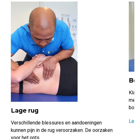
Bo
Klac
meer
borst
Lage rug
Lee
Verschillende blessures en aandoeningen
kunnen pijn in de rug veroorzaken. De oorzaken
voor het onts...