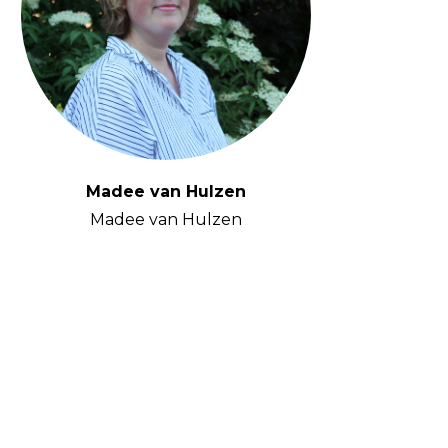
Madee van Hulzen
Madee van Hulzen
H
prak