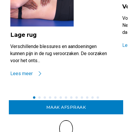
Voe
Voet
Nede
dagel
Lage rug
Lee
Verschillende blessures en aandoeningen
kunnen pijn in de rug veroorzaken. De oorzaken
voor het onts...
Lees meer
MAAK AFSPRAAK