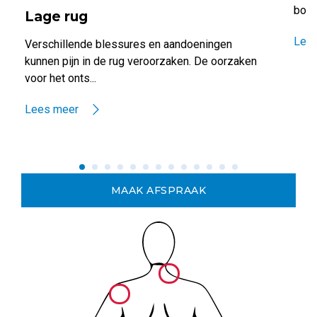
borst
Lage rug
Lee
Verschillende blessures en aandoeningen
kunnen pijn in de rug veroorzaken. De oorzaken
voor het onts...
Lees meer
MAAK AFSPRAAK