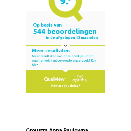
Groustra Anna Paulowna