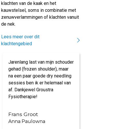
klachten van de kaak en het
kauwstelsel, soms in combinatie met
zenuwverlammingen of klachten vanuit
de nek.
Lees meer over dit
klachtengebied
Jarenlang last van mijn schouder
Prachtige acco
gehad (frozen shoulder), maar
kundig personee
na een paar goede dry needling
specialisaties. 
sessies ben ik er helemaal van
time' van mijn kl
af. Dankjewel Groustra
Kortom, een aan
Fysiotherapie!
Frans Groot
Petra Rooze
Anna Paulowna
Anna Paulow