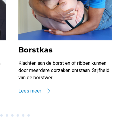
Borstkas
Vo
n
Klachten aan de borst en of ribben kunnen
Voet
door meerdere oorzaken ontstaan. Stijfheid
Nede
van de borstwer...
dagel
Lees meer
Lees