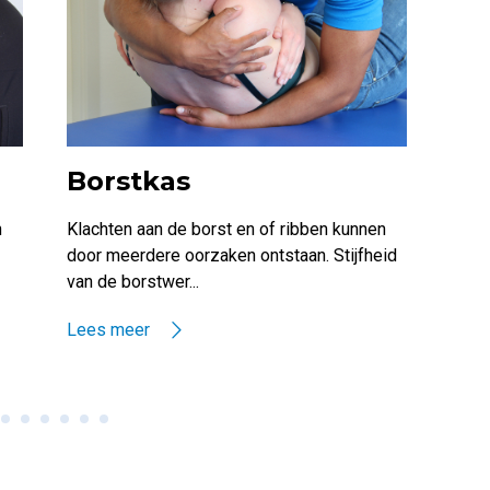
Borstkas
Vo
n
Klachten aan de borst en of ribben kunnen
Voet
door meerdere oorzaken ontstaan. Stijfheid
Nede
van de borstwer...
dagel
Lees meer
Lees