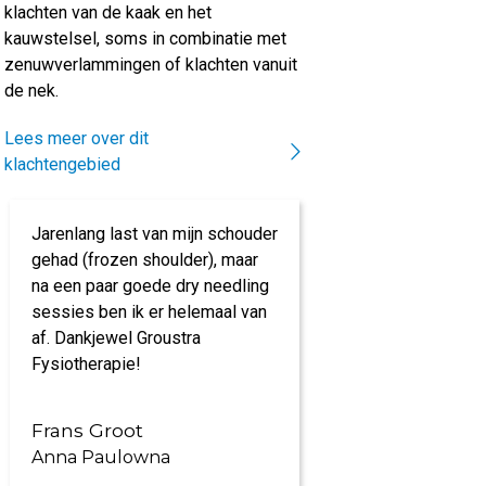
klachten van de kaak en het
kauwstelsel, soms in combinatie met
zenuwverlammingen of klachten vanuit
de nek.
Lees meer over dit
klachtengebied
Jarenlang last van mijn schouder
Prachtige acco
gehad (frozen shoulder), maar
kundig personee
na een paar goede dry needling
specialisaties. 
sessies ben ik er helemaal van
time' van mijn kl
af. Dankjewel Groustra
Kortom, een aan
Fysiotherapie!
Frans Groot
Petra Rooze
Anna Paulowna
Anna Paulow