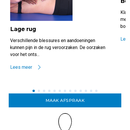
Bo
Klac
meer
borst
Lage rug
Lee
Verschillende blessures en aandoeningen
kunnen pijn in de rug veroorzaken. De oorzaken
voor het onts...
Lees meer
MAAK AFSPRAAK