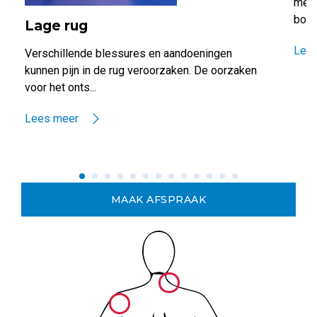
meer
borst
Lage rug
Lee
Verschillende blessures en aandoeningen
kunnen pijn in de rug veroorzaken. De oorzaken
voor het onts...
Lees meer
MAAK AFSPRAAK