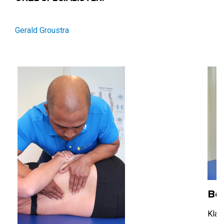
Gerald Groustra
Bo
Klac