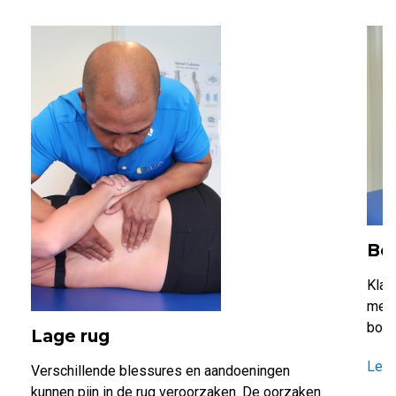
Bo
Klac
meer
borst
Lage rug
Lee
Verschillende blessures en aandoeningen
kunnen pijn in de rug veroorzaken. De oorzaken