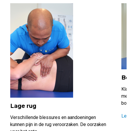
Bo
Klac
meer
borst
Lage rug
Lee
Verschillende blessures en aandoeningen
kunnen pijn in de rug veroorzaken. De oorzaken