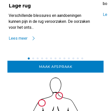
borst
Lage rug
Lee
Verschillende blessures en aandoeningen
kunnen pijn in de rug veroorzaken. De oorzaken
voor het onts...
Lees meer
MAAK AFSPRAAK