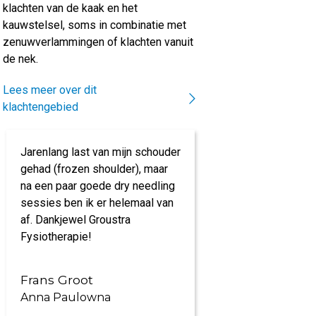
klachten van de kaak en het
kauwstelsel, soms in combinatie met
zenuwverlammingen of klachten vanuit
de nek.
Lees meer over dit
klachtengebied
Jarenlang last van mijn schouder
Prachtige acco
gehad (frozen shoulder), maar
kundig personee
na een paar goede dry needling
specialisaties. 
sessies ben ik er helemaal van
time' van mijn kl
af. Dankjewel Groustra
Kortom, een aan
Fysiotherapie!
Frans Groot
Petra Rooze
Anna Paulowna
Anna Paulow