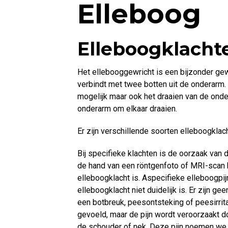
Elleboog
Elleboogklacht
Het ellebooggewricht is een bijzonder gew
verbindt met twee botten uit de onderarm. 
mogelijk maar ook het draaien van de onde
onderarm om elkaar draaien.
Er zijn verschillende soorten elleboogklac
Bij specifieke klachten is de oorzaak van
de hand van een röntgenfoto of MRI-scan 
elleboogklacht is. Aspecifieke elleboogpij
elleboogklacht niet duidelijk is. Er zijn g
een botbreuk, peesontsteking of peesirrita
gevoeld, maar de pijn wordt veroorzaakt d
de schouder of nek. Deze pijn noemen we o