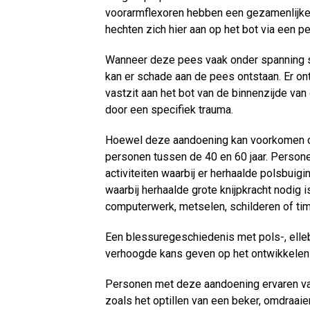
voorarmflexoren hebben een gezamenlijke 
hechten zich hier aan op het bot via een p
Wanneer deze pees vaak onder spanning sta
kan er schade aan de pees ontstaan. Er on
vastzit aan het bot van de binnenzijde va
door een specifiek trauma.
Hoewel deze aandoening kan voorkomen op e
personen tussen de 40 en 60 jaar. Person
activiteiten waarbij er herhaalde polsbuigi
waarbij herhaalde grote knijpkracht nodig i
computerwerk, metselen, schilderen of ti
Een blessuregeschiedenis met pols-, elle
verhoogde kans geven op het ontwikkelen 
Personen met deze aandoening ervaren vaak
zoals het optillen van een beker, omdraai