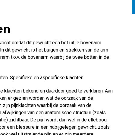
en
richt omdat dit gewricht één bot uit je bovenarm
In dit gewricht is het buigen en strekken van de arm
rarm t.o.v. de bovenarm waarbij de twee botten in de
hten. Specifieke en aspecifieke klachten.
 de klachten bekend en daardoor goed te verklaren. Aan
kan er gezien worden wat de oorzaak van de
n zijn pijnklachten waarbij de oorzaak van de
een afwijkingen van een anatomische structuur (zoals
tie) zichtbaar. De pijn wordt dan wel in de elleboog
oor een blessure in een nabijgelegen gewricht, zoals
ok wel uitstralende pijn en er zijn meerdere