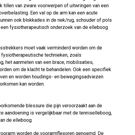
aak tillen van zware voorwerpen of uitwringen van een
overbelasting. Een val op de arm kan een acute
kunnen ook blokkades in de nek/rug, schouder of pols
j een fysiotherapeutisch onderzoek van de elleboog
olsstrekkers moet vaak verminderd worden om de
n fysiotherapeutische technieken, zoals
g, het aanmeten van een brace, mobilisaties,
orden om de klacht te behandelen. Ook een specifiek
ven en worden houdings- en bewegingsadviezen
oorkomen kan worden.
voorkomende blessure die pijn veroorzaakt aan de
e aandoening is vergelijkbaar met de tenniselleboog,
van de elleboog.
 voorarm worden de voorarmflexoren genoemd. De