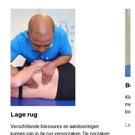
Bo
Klac
meer
borst
Lage rug
Lee
Verschillende blessures en aandoeningen
kunnen pijn in de rug veroorzaken. De oorzaken