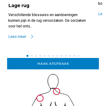
borst
Lage rug
Lee
Verschillende blessures en aandoeningen
kunnen pijn in de rug veroorzaken. De oorzaken
voor het onts...
Lees meer
MAAK AFSPRAAK