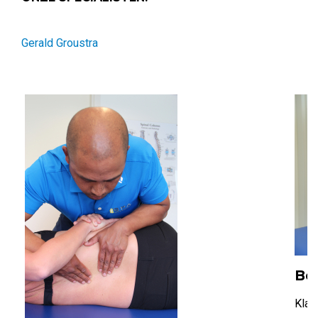
Gerald Groustra
Bo
Klac