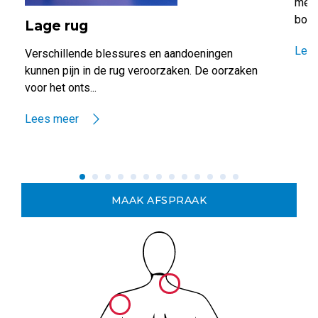
meer
borst
Lage rug
Lee
Verschillende blessures en aandoeningen
kunnen pijn in de rug veroorzaken. De oorzaken
voor het onts...
Lees meer
MAAK AFSPRAAK