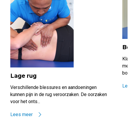
Bo
Klac
meer
borst
Lage rug
Lee
Verschillende blessures en aandoeningen
kunnen pijn in de rug veroorzaken. De oorzaken
voor het onts...
Lees meer