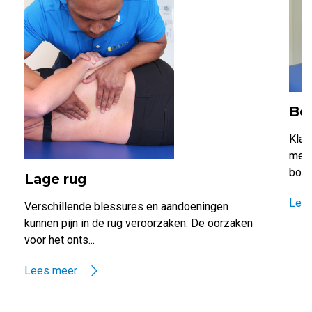
Bo
Klac
meer
borst
Lage rug
Lee
Verschillende blessures en aandoeningen
kunnen pijn in de rug veroorzaken. De oorzaken
voor het onts...
Lees meer