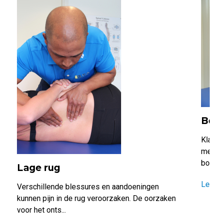
Bo
Klac
meer
borst
Lage rug
Lee
Verschillende blessures en aandoeningen
kunnen pijn in de rug veroorzaken. De oorzaken
voor het onts...