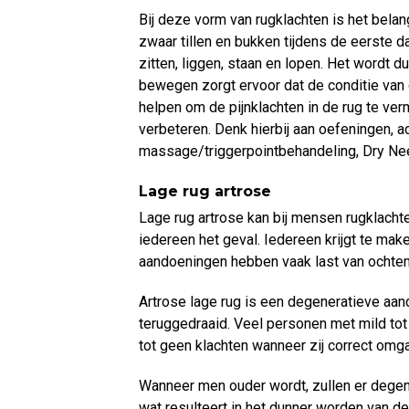
Bij deze vorm van rugklachten is het bela
zwaar tillen en bukken tijdens de eerste 
zitten, liggen, staan en lopen. Het wordt d
bewegen zorgt ervoor dat de conditie van 
helpen om de pijnklachten in de rug te ver
verbeteren. Denk hierbij aan oefeningen, 
massage/triggerpointbehandeling, Dry Nee
Lage rug artrose
Lage rug artrose kan bij mensen rugklachten
iedereen het geval. Iedereen krijgt te mak
aandoeningen hebben vaak last van ochten
Artrose lage rug is een degeneratieve aan
teruggedraaid. Veel personen met mild tot
tot geen klachten wanneer zij correct omg
Wanneer men ouder wordt, zullen er degen
wat resulteert in het dunner worden van d