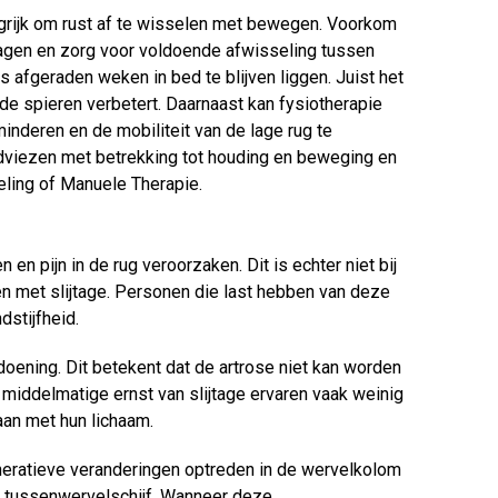
ngrijk om rust af te wisselen met bewegen. Voorkom
dagen en zorg voor voldoende afwisseling tussen
us afgeraden weken in bed te blijven liggen. Juist het
de spieren verbetert. Daarnaast kan fysiotherapie
minderen en de mobiliteit van de lage rug te
adviezen met betrekking tot houding en beweging en
ling of Manuele Therapie.
 en pijn in de rug veroorzaken. Dit is echter niet bij
en met slijtage. Personen die last hebben van deze
dstijfheid.
doening. Dit betekent dat de artrose niet kan worden
 middelmatige ernst van slijtage ervaren vaak weinig
aan met hun lichaam.
eratieve veranderingen optreden in de wervelkolom
e tussenwervelschijf. Wanneer deze