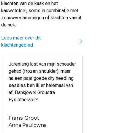
klachten van de kaak en het
kauwstelsel, soms in combinatie met
zenuwverlammingen of klachten vanuit
de nek.
Lees meer over dit
klachtengebied
Jarenlang last van mijn schouder
Prachtige acco
gehad (frozen shoulder), maar
kundig personee
na een paar goede dry needling
specialisaties. 
sessies ben ik er helemaal van
time' van mijn kl
af. Dankjewel Groustra
Kortom, een aan
Fysiotherapie!
Frans Groot
Petra Rooze
Anna Paulowna
Anna Paulow