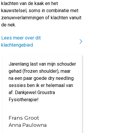
klachten van de kaak en het
kauwstelsel, soms in combinatie met
zenuwverlammingen of klachten vanuit
de nek.
Lees meer over dit
klachtengebied
Jarenlang last van mijn schouder
Prachtige acco
gehad (frozen shoulder), maar
kundig personee
na een paar goede dry needling
specialisaties. 
sessies ben ik er helemaal van
time' van mijn kl
af. Dankjewel Groustra
Kortom, een aan
Fysiotherapie!
Frans Groot
Petra Rooze
Anna Paulowna
Anna Paulow