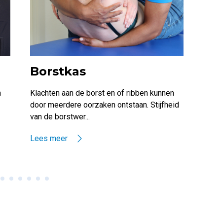
Borstkas
Vo
n
Klachten aan de borst en of ribben kunnen
Voet
door meerdere oorzaken ontstaan. Stijfheid
Nede
van de borstwer...
dagel
Lees meer
Lees