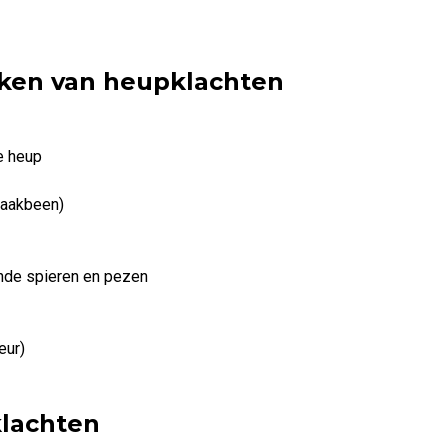
aken van heupklachten
e heup
raakbeen)
nde spieren en pezen
eur)
lachten