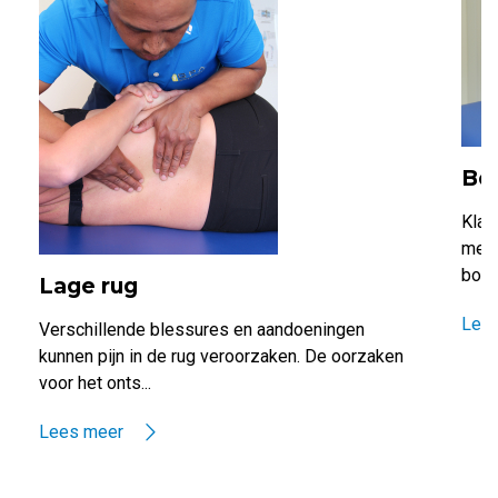
Bo
Klac
meer
borst
Lage rug
Lee
Verschillende blessures en aandoeningen
kunnen pijn in de rug veroorzaken. De oorzaken
voor het onts...
Lees meer